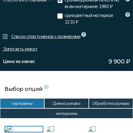
Форма в наличии
Статьи
Система скидок и наценок
всем материале
1980 ₽
Распродажа
Реквизиты
Пользовательское соглашение
одноцветный материал
1210 ₽
Доставка
Список спортсменов с размерами
Загрузить макет
9 900
₽
Цена за заказ:
Выбор опций
горловины
Длина рукава
Обработка рукава
материалы