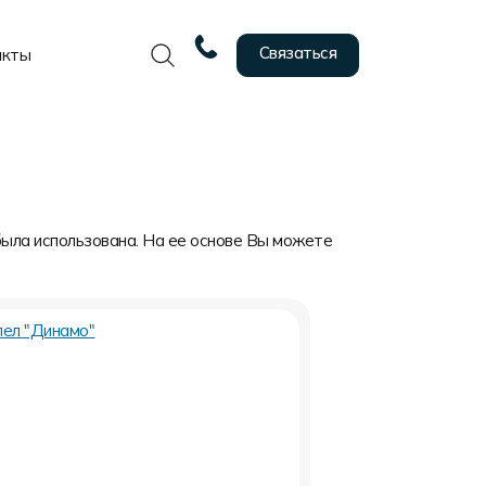
Связаться
акты
была использована. На ее основе Вы можете