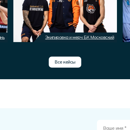
ань
Экипировка и мерч БК Московский
Все кейсы