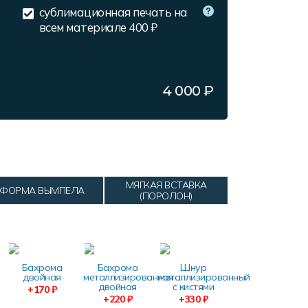
сублимационная печать на
всем материале
400 ₽
4 000
₽
МЯГКАЯ ВСТАВКА
ФОРМА ВЫМПЕЛА
(ПОРОЛОН)
Бахрома
Бахрома
Шнур
двойная
металлизированная
металлизированный
двойная
с кистями
+170 ₽
+220 ₽
+330 ₽