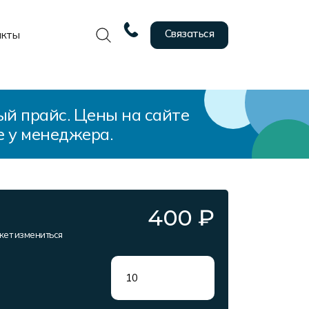
Связаться
акты
ый прайс. Цены на сайте
е у менеджера.
400
₽
жет измениться