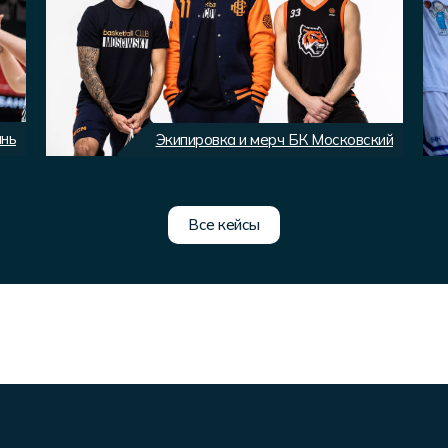
ань
Экипировка и мерч БК Московский
Все кейсы