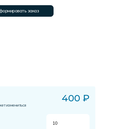
формировать заказ
400
₽
жет измениться