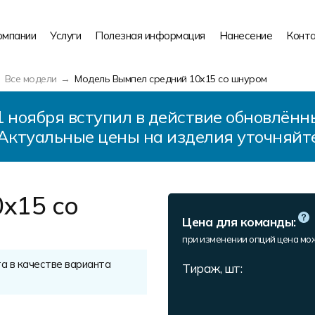
омпании
Услуги
Полезная информация
Нанесение
Конт
Все модели
Модель Вымпел средний 10х15 со шнуром
 ноября вступил в действие обновлённ
Актуальные цены на изделия уточняйт
х15 со
Цена для команды:
при изменении опций цена мо
а в качестве варианта
Тираж, шт: