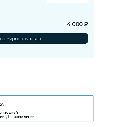
4 000
₽
ормировать заказ
ка
очих дней.
ии, Деловые линии.