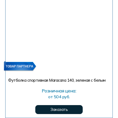
Форма в наличии
Статьи
Система скидок и наценок
Распродажа
Реквизиты
Пользовательское соглашение
Доставка
Футболка спортивная Maracana 140, зеленая с белым
Розничная цена:
от 504 руб.
Заказать