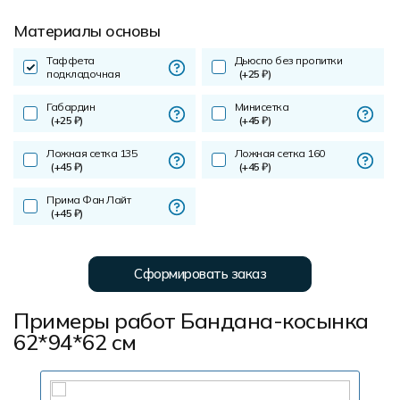
Материалы основы
Таффета
Дьюспо без пропитки
подкладочная
(+25 ₽)
Габардин
Минисетка
(+25 ₽)
(+45 ₽)
Ложная сетка 135
Ложная сетка 160
(+45 ₽)
(+45 ₽)
Прима Фан Лайт
(+45 ₽)
Сформировать заказ
Примеры работ Бандана-косынка
62*94*62 см