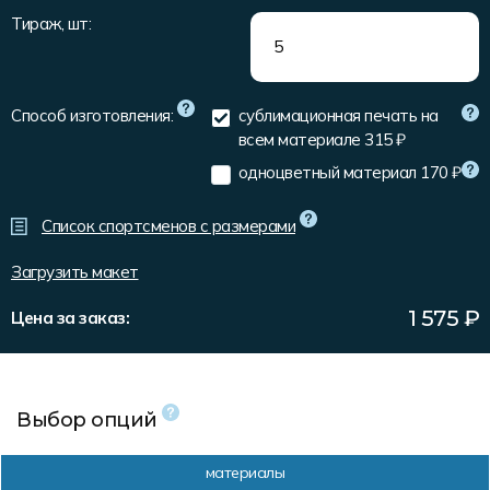
Форма в наличии
Статьи
Система скидок и наценок
Тираж, шт:
Распродажа
Реквизиты
Пользовательское соглашение
Доставка
Способ изготовления:
сублимационная печать на
всем материале
315 ₽
одноцветный материал
170 ₽
Список спортсменов с размерами
Загрузить макет
1 575
₽
Цена за заказ:
Выбор опций
материалы