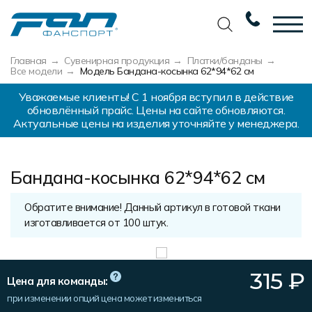
Главная
Сувенирная продукция
Платки/банданы
Вернуться назад
Вернуться назад
Вернуться назад
Вернуться назад
Все модели
Модель Бандана-косынка 62*94*62 см
Футбол
Новости
Разработка дизайна
Разработка дизайна
Уважаемые клиенты! С 1 ноября вступил в действие
обновлённый прайс. Цены на сайте обновляются.
Актуальные цены на изделия уточняйте у менеджера.
Баскетбол
Наши награды
Услуги по пошиву
Требования к макету
Волейбол
Сертификаты
Экипировка
Технологии печати
Бандана-косынка 62*94*62 см
Хоккей
Наши работы
Экипировка профессиональных
Уход за изделиями
команд
Беговая форма
Галерея работ
Виды тканей
Обратите внимание! Данный артикул в готовой ткани
Изготовление мерча
изготавливается от 100 штук.
Другие виды спорта
Фото изделий
Карта цветов
Пошив формы для курьеров
Спортивная одежда
Наше производство
Таблица размеров
315
₽
Цена для команды:
Мерч и сувенирка
Вакансии
Маркировка и упаковка изделий
при изменении опций цена может измениться