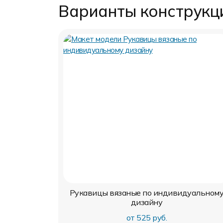
Форма в наличии
Статьи
Система скидок и наценок
Варианты конструкц
Распродажа
Реквизиты
Пользовательское соглашение
Доставка
Рукавицы вязаные по индивидуальном
дизайну
от 525 руб.