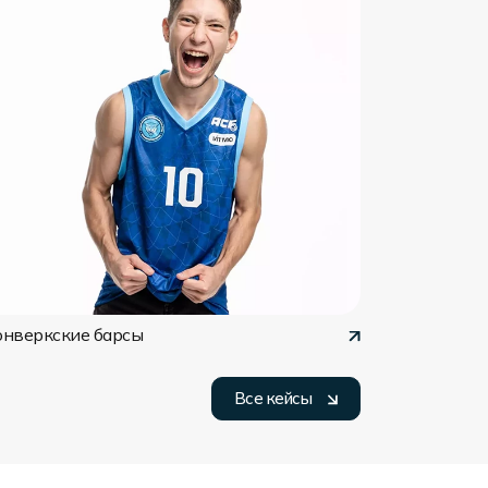
онверкские барсы
Все кейсы