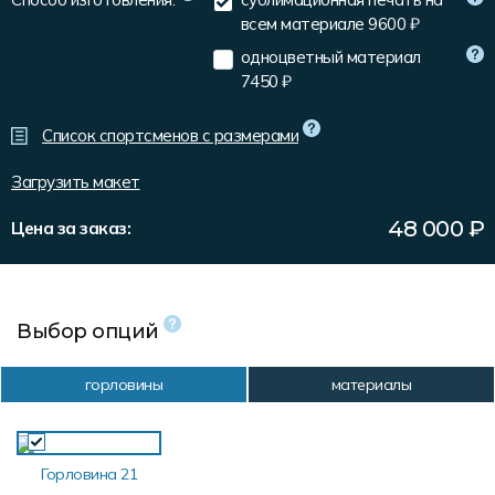
Форма в наличии
Статьи
Система скидок и наценок
всем материале
9600 ₽
Распродажа
Реквизиты
Пользовательское соглашение
одноцветный материал
7450 ₽
Доставка
Список спортсменов с размерами
Загрузить макет
48 000
₽
Цена за заказ:
Выбор опций
горловины
материалы
Горловина 21