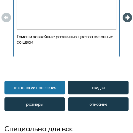
Гамаши хоккейные различных цветов вязанные
Г
со швом
технологии нанесения
скидки
размеры
описание
Специально для вас