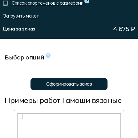
Форма в наличии
Статьи
Система скидок и наценок
Список спортсменов с размерами
Распродажа
Реквизиты
Пользовательское соглашение
Загрузить макет
Доставка
4 675
₽
Цена за заказ:
Выбор опций
Сформировать заказ
Примеры работ Гамаши вязаные