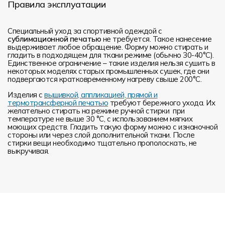
Правила эксплуатации
Специальный уход за спортивной одеждой с
сублимационной печатью
не требуется. Такое нанесение
выдерживает любое обращение. Форму можно стирать и
гладить в подходящем для ткани режиме (обычно 30-40°С).
Единственное ограничение – такие изделия нельзя сушить в
некоторых моделях старых промышленных сушек, где они
подвергаются кратковременному нагреву свыше 200°С.
Изделия с
вышивкой, аппликацией, прямой и
термотрансферной печатью
требуют бережного ухода. Их
желательно стирать на режиме ручной стирки при
температуре не выше 30 °C, с использованием мягких
моющих средств. Гладить такую форму можно с изнаночной
стороны или через слой дополнительной ткани. После
стирки вещи необходимо тщательно прополоскать, не
выкручивая.