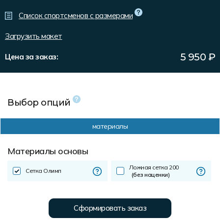
Форма в наличии
Статьи
Система скидок и наценок
Список спортсменов с размерами
Распродажа
Реквизиты
Пользовательское соглашение
Загрузить макет
Доставка
5 950
₽
Цена за заказ:
Выбор опций
материалы
Материалы основы
Ложная сетка 200
Сетка Олимп
(без наценки)
Сформировать заказ