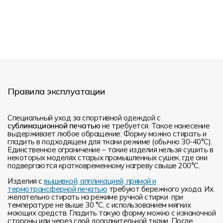
Правила эксплуатации
Специальный уход за спортивной одеждой с
сублимационной печатью
не требуется. Такое нанесение
выдерживает любое обращение. Форму можно стирать и
гладить в подходящем для ткани режиме (обычно 30-40°С).
Единственное ограничение – такие изделия нельзя сушить в
некоторых моделях старых промышленных сушек, где они
подвергаются кратковременному нагреву свыше 200°С.
Изделия с
вышивкой, аппликацией, прямой и
термотрансферной печатью
требуют бережного ухода. Их
желательно стирать на режиме ручной стирки при
температуре не выше 30 °C, с использованием мягких
моющих средств. Гладить такую форму можно с изнаночной
стороны или через слой дополнительной ткани. После