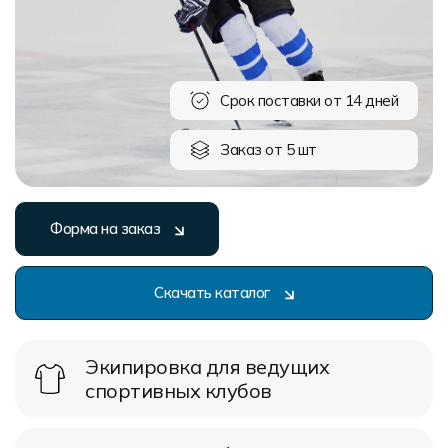
Форма в наличии
Статьи
Система скидок и наценок
Распродажа
Реквизиты
Пользовательское соглашение
Доставка
Срок поставки от 14 дней
Заказ от 5 шт
Форма на заказ
Скачать каталог
Экипировка для ведущих
спортивных клубов