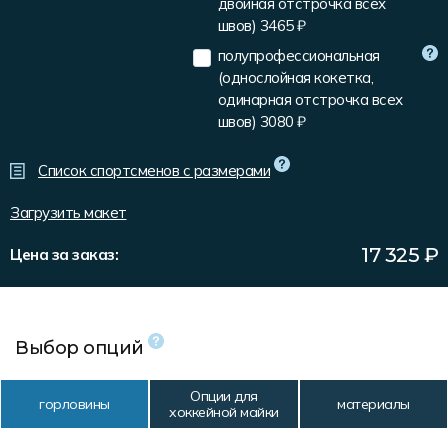
двойная отстрочка всех
Форма в наличии
Статьи
Система скидок и наценок
швов)
3465 ₽
Распродажа
Реквизиты
Пользовательское соглашение
полупрофессиональная
(однослойная кокетка,
Доставка
одинарная отстрочка всех
швов)
3080 ₽
Список спортсменов с размерами
Загрузить макет
17 325
₽
Цена за заказ:
Выбор опций
Опции для
горловины
материалы
хоккейной майки