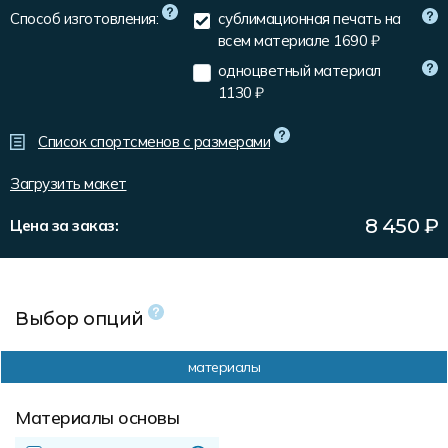
Форма в наличии
Статьи
Система скидок и наценок
Способ изготовления:
сублимационная печать на
всем материале
1690 ₽
Распродажа
Реквизиты
Пользовательское соглашение
одноцветный материал
Доставка
1130 ₽
Список спортсменов с размерами
Загрузить макет
8 450
₽
Цена за заказ:
Выбор опций
материалы
Материалы основы