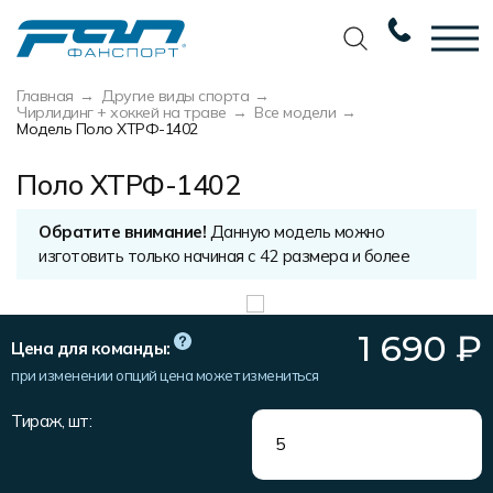
Главная
Другие виды спорта
Вернуться назад
Вернуться назад
Вернуться назад
Вернуться назад
Чирлидинг + хоккей на траве
Все модели
Модель Поло ХТРФ-1402
Футбол
Новости
Разработка дизайна
Разработка дизайна
Поло ХТРФ-1402
Баскетбол
Наши награды
Услуги по пошиву
Требования к макету
Обратите внимание!
Данную модель можно
Волейбол
Сертификаты
Экипировка
Технологии печати
изготовить только начиная с 42 размера и более
Хоккей
Наши работы
Экипировка профессиональных
Уход за изделиями
команд
Беговая форма
Галерея работ
Виды тканей
1 690
₽
Цена для команды:
Изготовление мерча
Другие виды спорта
Фото изделий
Карта цветов
при изменении опций цена может измениться
Пошив формы для курьеров
Спортивная одежда
Наше производство
Таблица размеров
Тираж, шт:
Мерч и сувенирка
Вакансии
Маркировка и упаковка изделий