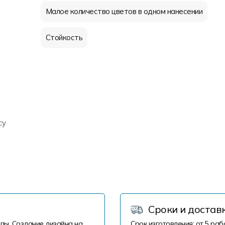
Малое количество цветов в одном нанесении
Стойкость
су
Сроки и достав
пы. Создание дизайна на
Срок изготовления: от 5 раб