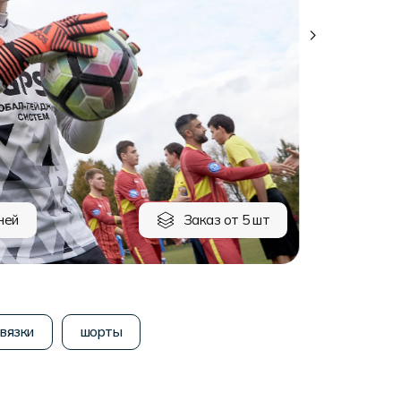
ней
Заказ от 5 шт
вязки
шорты