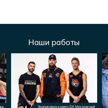
Наши работы
ань
Экипировка и мерч БК Московский