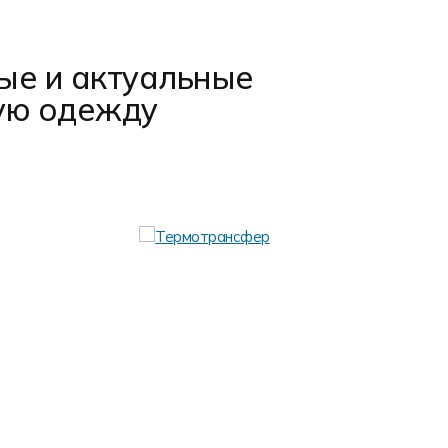
ые и актуальные
ую одежду
Флек
Флекс/Флок
воздействи
флок барх
Преимущес
Выгодно 