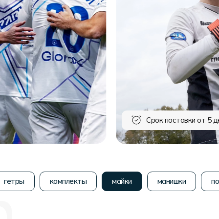
Срок поставки от 5 д
гетры
комплекты
майки
манишки
по