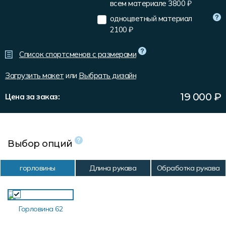
всем материале
3800 ₽
Форма в наличии
Статьи
Система скидок и наценок
одноцветный материал
Распродажа
Реквизиты
Пользовательское соглашение
2100 ₽
Доставка
Список спортсменов с размерами
Загрузить макет
или
Выбрать дизайн
19 000
₽
Цена за заказ:
Выбор опций
горловины
Длина рукава
Обработка рукава
Горловина 62