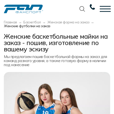
Главная
Баскетбол
Женская форма на заказ
Вернуться назад
Вернуться назад
Вернуться назад
Вернуться назад
Женские футболки на заказ
Женские баскетбольные майки на
Футбол
Новости
Разработка дизайна
Разработка дизайна
заказ - пошив, изготовление по
Баскетбол
Наши награды
Услуги по пошиву
Требования к макету
вашему эскизу
Волейбол
Сертификаты
Экипировка
Технологии печати
Мы предлагаем пошив баскетбольной формы на заказ для
команд разного уровня, а также готовую форму в наличии
под нанесение
Хоккей
Наши работы
Экипировка профессиональных
Уход за изделиями
команд
Беговая форма
Галерея работ
Виды тканей
Изготовление мерча
Другие виды спорта
Фото изделий
Карта цветов
Пошив формы для курьеров
Спортивная одежда
Наше производство
Таблица размеров
Мерч и сувенирка
Вакансии
Маркировка и упаковка изделий