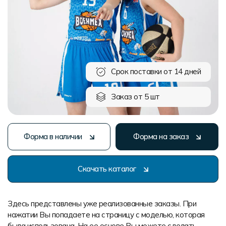
Форма в наличии
Статьи
Система скидок и наценок
Распродажа
Реквизиты
Пользовательское соглашение
Доставка
Срок поставки от 14 дней
Заказ от 5 шт
Форма в наличии
Форма на заказ
Скачать каталог
Здесь представлены уже реализованные заказы. При
нажатии Вы попадаете на страницу с моделью, которая
была использована. На ее основе Вы можете сделать