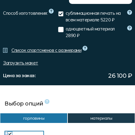
Форма в наличии
Статьи
Система скидок и наценок
Способ изготовления:
сублимационная печать на
Распродажа
Реквизиты
Пользовательское соглашение
всем материале
5220 ₽
Доставка
одноцветный материал
2890 ₽
Список спортсменов с размерами
Загрузить макет
26 100
₽
Цена за заказ:
Выбор опций
горловины
материалы