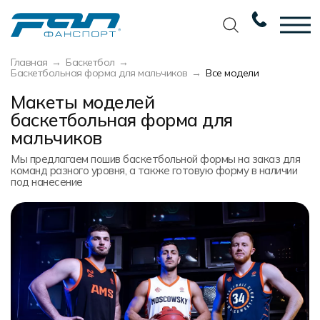
Главная
Баскетбол
Вернуться назад
Вернуться назад
Вернуться назад
Вернуться назад
Баскетбольная форма для мальчиков
Все модели
Макеты моделей
Футбол
Новости
Разработка дизайна
Разработка дизайна
баскетбольная форма для
Баскетбол
Наши награды
Услуги по пошиву
Требования к макету
мальчиков
Волейбол
Сертификаты
Экипировка
Технологии печати
Мы предлагаем пошив баскетбольной формы на заказ для
команд разного уровня, а также готовую форму в наличии
под нанесение
Хоккей
Наши работы
Экипировка профессиональных
Уход за изделиями
команд
Беговая форма
Галерея работ
Виды тканей
Изготовление мерча
Другие виды спорта
Фото изделий
Карта цветов
Пошив формы для курьеров
Спортивная одежда
Наше производство
Таблица размеров
Мерч и сувенирка
Вакансии
Маркировка и упаковка изделий