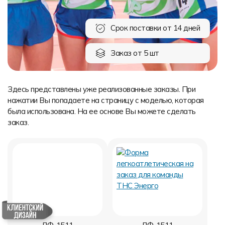
Форма в наличии
Статьи
Система скидок и наценок
Распродажа
Реквизиты
Пользовательское соглашение
Срок поставки от 14 дней
Доставка
Заказ от 5 шт
Здесь представлены уже реализованные заказы. При
нажатии Вы попадаете на страницу с моделью, которая
была использована. На ее основе Вы можете сделать
заказ.