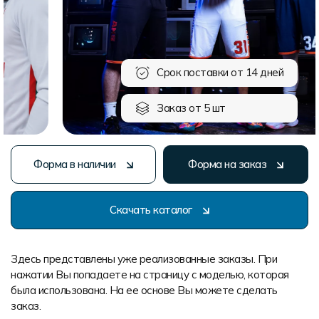
Форма в наличии
Статьи
Система скидок и наценок
Распродажа
Реквизиты
Пользовательское соглашение
Доставка
Срок поставки от 14 дней
Заказ от 5 шт
Форма в наличии
Форма на заказ
Скачать каталог
Здесь представлены уже реализованные заказы. При
нажатии Вы попадаете на страницу с моделью, которая
была использована. На ее основе Вы можете сделать
заказ.