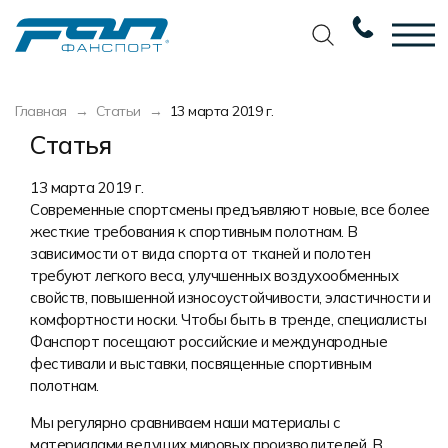
Вернуться назад
Вернуться назад
Вернуться назад
Вернуться назад
Главная
Статьи
13 марта 2019 г.
Футбол
Новости
Разработка дизайна
Разработка дизайна
Статья
Баскетбол
Наши награды
Услуги по пошиву
Требования к макету
13 марта 2019 г.
Современные спортсмены предъявляют новые, все более
Волейбол
Сертификаты
Экипировка
Технологии печати
жесткие требования к спортивным полотнам. В
зависимости от вида спорта от тканей и полотен
Хоккей
Наши работы
Экипировка профессиональных
Уход за изделиями
требуют легкого веса, улучшенных воздухообменных
команд
Беговая форма
Галерея работ
Виды тканей
свойств, повышенной износоустойчивости, эластичности и
Изготовление мерча
комфортности носки. Чтобы быть в тренде, специалисты
Другие виды спорта
Фото изделий
Карта цветов
Фанспорт посещают российские и международные
Пошив формы для курьеров
фестивали и выставки, посвященные спортивным
Спортивная одежда
Наше производство
Таблица размеров
полотнам.
Мерч и сувенирка
Вакансии
Маркировка и упаковка изделий
Мы регулярно сравниваем наши материалы с
материалами ведущих мировых производителей. В