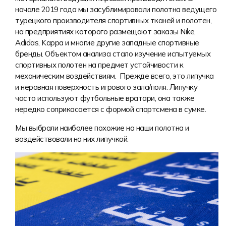
Форма в наличии
Статьи
Система скидок и наценок
начале 2019 года мы засублимировали полотна ведущего
турецкого производителя спортивных тканей и полотен,
Распродажа
Реквизиты
Пользовательское соглашение
на предприятиях которого размещают заказы Nike,
Adidas, Kappa и многие другие западные спортивные
Доставка
бренды. Объектом анализа стало изучение испытуемых
спортивных полотен на предмет устойчивости к
механическим воздействиям. Прежде всего, это липучка
и неровная поверхность игрового зала/поля. Липучку
часто используют футбольные вратари, она также
нередко соприкасается с формой спортсмена в сумке.
Мы выбрали наиболее похожие на наши полотна и
воздействовали на них липучкой.